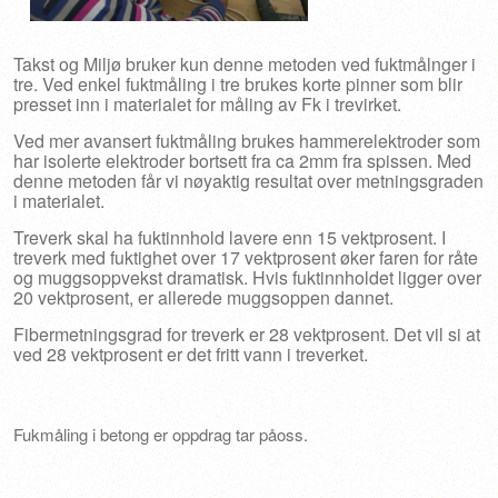
Takst og Miljø bruker kun denne metoden ved fuktmålnger i
tre. Ved enkel fuktmåling i tre brukes korte pinner som blir
presset inn i materialet for måling av Fk i trevirket.
Ved mer avansert fuktmåling brukes hammerelektroder som
har isolerte elektroder bortsett fra ca 2mm fra spissen. Med
denne metoden får vi nøyaktig resultat over metningsgraden
i materialet.
Treverk skal ha fuktinnhold lavere enn 15 vektprosent. I
treverk med fuktighet over 17 vektprosent øker faren for råte
og muggsoppvekst dramatisk. Hvis fuktinnholdet ligger over
20 vektprosent, er allerede muggsoppen dannet.
Fibermetningsgrad for treverk er 28 vektprosent. Det vil si at
ved 28 vektprosent er det fritt vann i treverket.
Fukmåling i betong er oppdrag tar påoss.