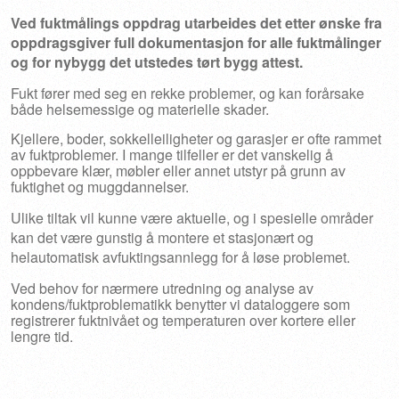
Ved fuktmålings oppdrag utarbeides det etter ønske fra
oppdragsgiver full dokumentasjon for alle fuktmålinger
og for nybygg det utstedes tørt bygg attest.
Fukt fører med seg en rekke problemer, og kan forårsake
både helsemessige og materielle skader.
Kjellere, boder, sokkelleiligheter og garasjer er ofte rammet
av fuktproblemer. I mange tilfeller er det vanskelig å
oppbevare klær, møbler eller annet utstyr på grunn av
fuktighet og muggdannelser.
Ulike tiltak vil kunne være aktuelle, og i spesielle områder
kan det være gunstig å montere et stasjonært og
helautomatisk avfuktingsannlegg for å løse problemet.
Ved behov for nærmere utredning og analyse av
kondens/fuktproblematikk benytter vi dataloggere som
registrerer fuktnivået og temperaturen over kortere eller
lengre tid.