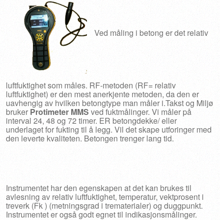
Ved måling i betong er det relativ
luftfuktighet som måles. RF-metoden (RF= relativ
luftfuktighet) er den mest anerkjente metoden, da den er
uavhengig av hvilken betongtype man måler i.
Takst og Miljø
bruker
Protimeter MMS
ved fuktmålinger. Vi måler på
interval 24, 48 og 72 timer. ER betongdekke/ eller
underlaget for fukting til å legg. Vil det skape utforinger med
den leverte kvaliteten. Betongen trenger lang tid.
Instrumentet har den egenskapen at det kan brukes til
avlesning av relativ luftfuktighet, temperatur, vektprosent i
treverk (Fk ) (metningsgrad i trematerialer) og duggpunkt.
Instrumentet er også godt egnet til indikasjonsmålinger.