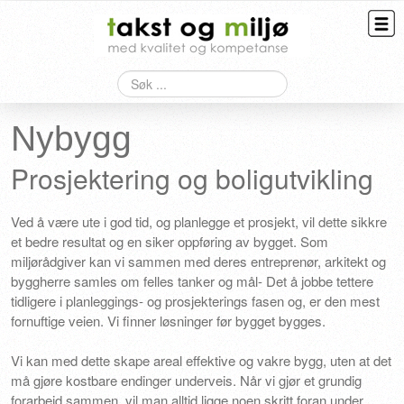
Søk
Taksering
Bygningskontroll
Nybygg
Overtagelse
Prosjektering og boligutvikling
HMS
Ved å være ute i god tid, og planlegge et prosjekt, vil dette sikkre
et bedre resultat og en siker oppføring av bygget. Som
Kontakt
miljørådgiver kan vi sammen med deres entreprenør, arkitekt og
byggherre samles om felles tanker og mål- Det å jobbe tettere
tidligere i planleggings- og prosjekterings fasen og, er den mest
fornuftige veien. Vi finner løsninger før bygget bygges.
Vi kan med dette skape areal effektive og vakre bygg, uten at det
må gjøre kostbare endinger underveis. Når vi gjør et grundig
forarbeid sammen, vil man alltid ligge noen skritt foran under