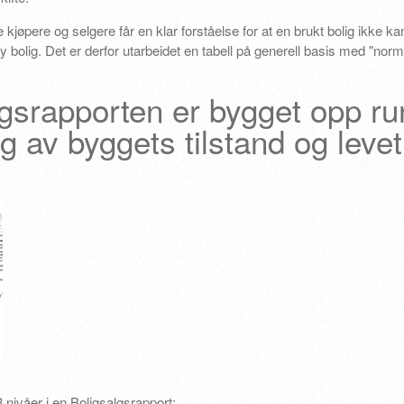
 kjøpere og selgere får en klar forståelse for at en brukt bolig ikke kan 
ny bolig. Det er derfor utarbeidet en tabell på generell basis med "norma
lgsrapporten er bygget opp ru
g av byggets tilstand og levet
 nivåer i en Boligsalgsrapport: