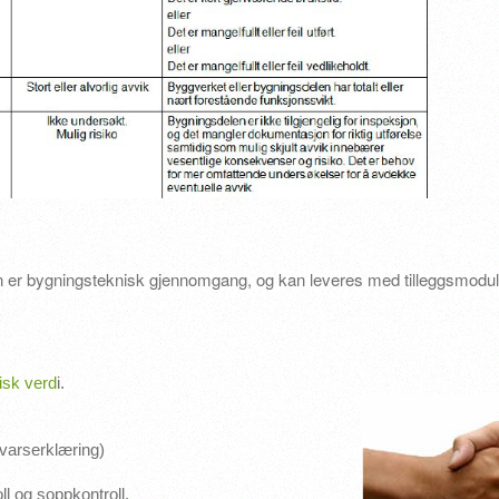
n er bygningsteknisk gjennomgang, og kan leveres med tilleggsmodu
isk verd
i.
varserklæring)
l og soppkontroll.