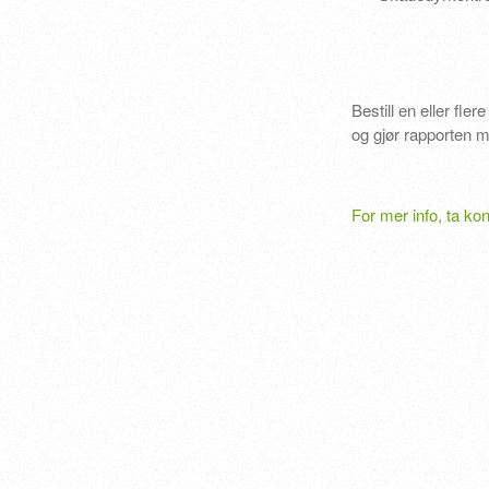
Bestill en eller fler
og gjør rapporten m
For mer info, ta ko
Telefon 9052
Oscarsgat
Oslo - A