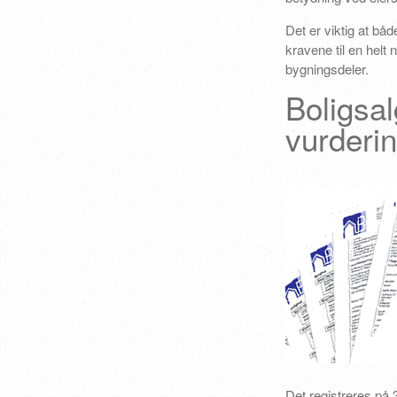
Det er viktig at både
kravene til en helt 
bygningsdeler.
Boligsa
vurderin
Det registreres på 3