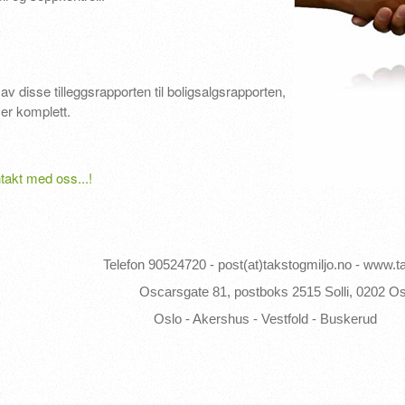
e av disse tilleggsrapporten til boligsalgsrapporten,
er komplett.
ntakt med oss...!
4720 - post(at)takstogmiljo.no - www.takstog
e 81, postboks 2515 Solli, 0202 Osl
kershus - Vestfold - Buskerud