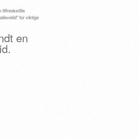
tilfredsstille
llevetid" for viktige
ndt en
id.