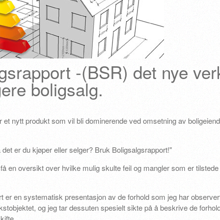
gsrapport -(BSR) det nye ver
gere boligsalg.
r et nytt produkt som vil bli dominerende ved omsetning av boligeien
a det er du kjøper eller selger? Bruk Boligsalgsrapport!"
få en oversikt over hvilke mulig skulte feil og mangler som er tilstede 
rt er en systematisk presentasjon av de forhold som jeg har observer
tobjektet, og jeg tar dessuten spesielt sikte på å beskrive de forho
kifte.