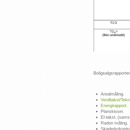
Boligsalgsrapporte
Arealmåling.
Verditakst/Tekn
Energirapport.
Planskisser.
El-takst. (sams
Radon måling.
Skadedyrkontrol