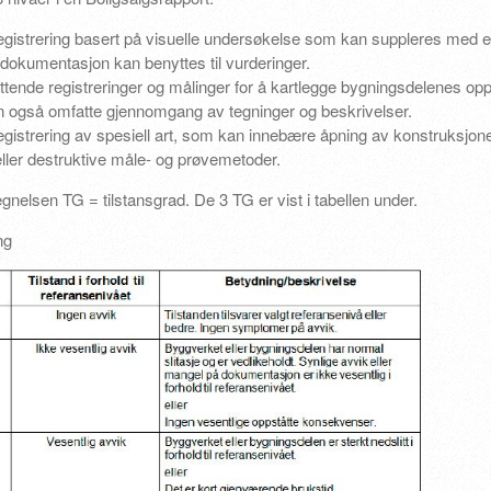
sregistrering basert på visuelle undersøkelse som kan suppleres med e
gsdokumentasjon kan benyttes til vurderinger.
ttende registreringer og målinger for å kartlegge bygningsdelenes opp
omfatte gjennomgang av tegninger og beskrivelser.
registrering av spesiell art, som kan innebære åpning av konstruksjone
eller destruktive måle- og prøvemetoder.
egnelsen TG = tilstansgrad. De 3 TG er vist i tabellen under.
ng