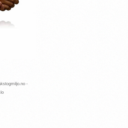
miljo.no -
o