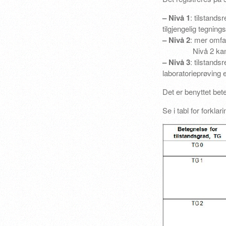
– Nivå 1
: tilstand
tilgjengelig tegnin
– Nivå 2
: mer omfa
Nivå 2 kan også 
– Nivå 3
: tilstands
laboratorieprøving 
Det er benyttet bet
Se i tabl for forklari