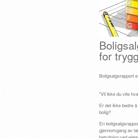
Boligsal
for tryg
Boligsalgsrapport e
"Vil ikke du vite hv
Er det ikke bedre å 
bolig?
En boligsalgsrappo
gjennomgang av taks
betydning ved eiers