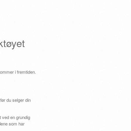
ktøyet
dommer i fremtiden.
før du selger din
t ved en grundig
ldene som har