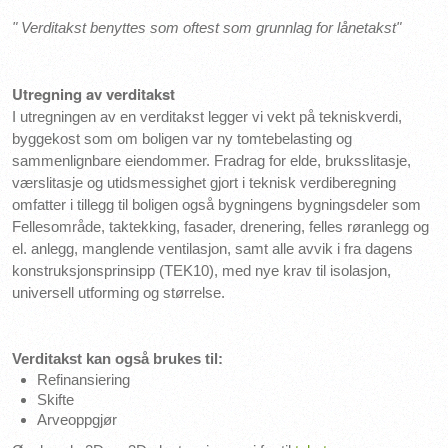
" Verditakst benyttes som oftest som grunnlag for lånetakst"
Utregning av verditakst
I utregningen av en verditakst legger vi vekt på tekniskverdi,
byggekost som om boligen var ny tomtebelasting og
sammenlignbare eiendommer. Fradrag for elde, bruksslitasje,
værslitasje og utidsmessighet gjort i teknisk verdiberegning
omfatter i tillegg til boligen også bygningens bygningsdeler som
Fellesområde, taktekking, fasader, drenering, felles røranlegg og
el. anlegg, manglende ventilasjon, samt alle avvik i fra dagens
konstruksjonsprinsipp (TEK10), med nye krav til isolasjon,
universell utforming og størrelse.
Verditakst kan også brukes til:
Refinansiering
Skifte
Arveoppgjør