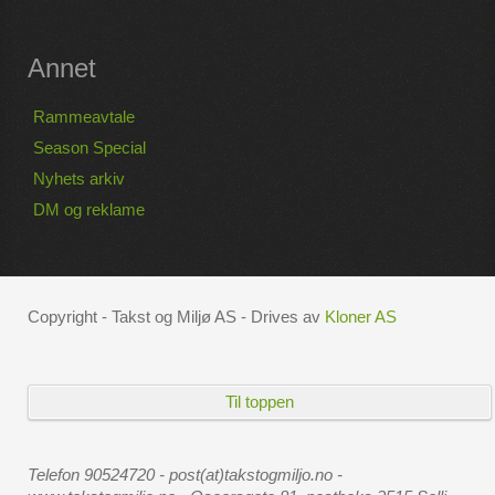
Annet
Rammeavtale
Season Special
Nyhets arkiv
DM og reklame
Copyright - Takst og Miljø AS - Drives av
Kloner AS
Til toppen
Telefon 90524720 - post(at)takstogmiljo.no -