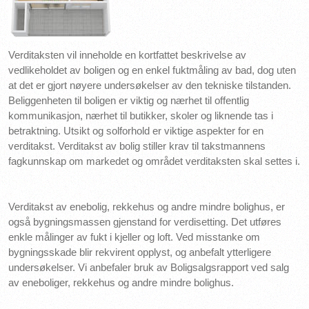
Verditaksten vil inneholde en kortfattet beskrivelse av
vedlikeholdet av boligen og en enkel fuktmåling av bad, dog uten
at det er gjort nøyere undersøkelser av den tekniske tilstanden.
Beliggenheten til boligen er viktig og nærhet til offentlig
kommunikasjon, nærhet til butikker, skoler og liknende tas i
betraktning. Utsikt og solforhold er viktige aspekter for en
verditakst. Verditakst av bolig stiller krav til takstmannens
fagkunnskap om markedet og området verditaksten skal settes i.
Verditakst av enebolig, rekkehus og andre mindre bolighus, er
også bygningsmassen gjenstand for verdisetting. Det utføres
enkle målinger av fukt i kjeller og loft. Ved misstanke om
bygningsskade blir rekvirent opplyst, og anbefalt ytterligere
undersøkelser. Vi anbefaler bruk av Boligsalgsrapport ved salg
av eneboliger, rekkehus og andre mindre bolighus.