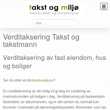
Søk
Taksering
Verditaksering Takst og
Bygningskontroll
takstmann
Overtagelse
Verditaksering av fast eiendom, hus
HMS
og boliger
Kontakt
Ser du etter en t
ilstandsanalyse
?
En verditaksering av din bolig vil gi deg en vurdering av
markedsverdien på boligen i dag. Verditaksering på fasteiendom
fastsettets av takstmannen, og er den prisen du normalt kan
forvente i markedet på takseringstidspunktet. Momenter som tas