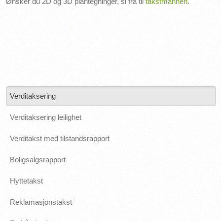
Ønsker du 2D og 3D plantegninger, si fra til
takstmannen
.
Verditaksering
Verditaksering leilighet
Verditakst med tilstandsrapport
Boligsalgsrapport
Hyttetakst
Reklamasjonstakst