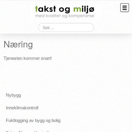
Søk
Taksering
Næring
Bygningskontroll
Overtagelse
Tjenesten kommer snart!
HMS
Kontakt
Nybygg
Inneklimakontroll
Fuktlogging av bygg og bolig